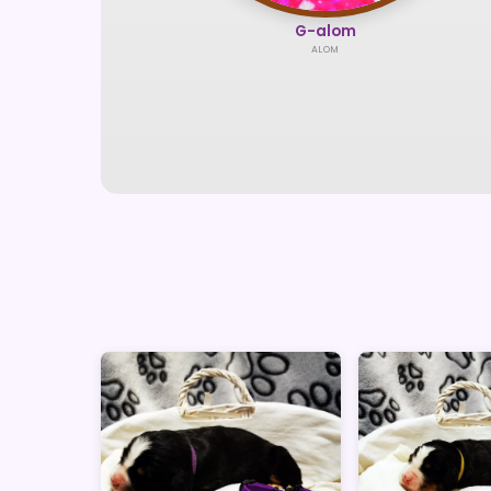
G-alom
ALOM