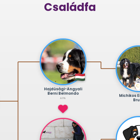
Családfa
Hajdúsági-Angyali
Berni Belmondo
Michikos E
APA
Br