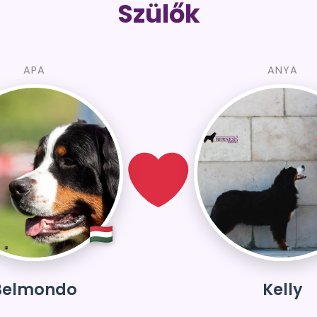
Szülők
APA
ANYA
Belmondo
Kelly