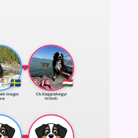
ien magic
Ch.Kappahegyi
uce
Infiniti