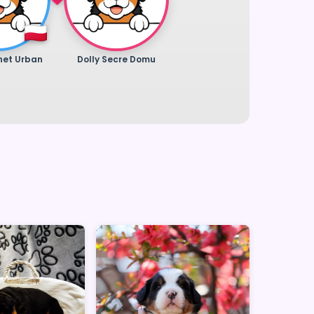
net Urban
Dolly Secre Domu