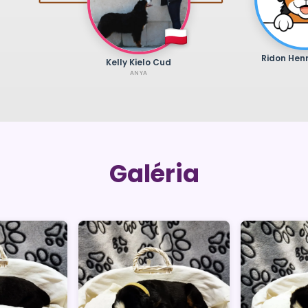
Ridon Hen
Kelly Kielo Cud
ANYA
Galéria