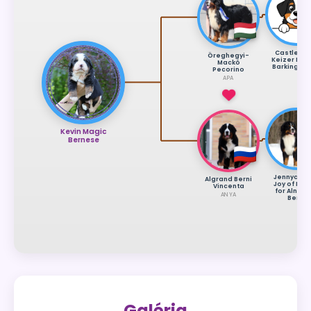
Castlemtn
Öreghegyi-
Keizer For 
Mackó
Barking Bu
Pecorino
APA
Kevin Magic
Bernese
Jennycree
Algrand Berni
Joy of Libe
Vincenta
for Alngra
ANYA
Berni
Galéria