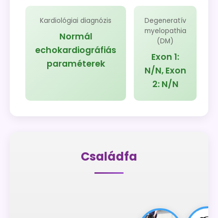
Kardiológiai diagnózis
Degeneratív
myelopathia
Normál
(DM)
echokardiográfiás
Exon 1:
paraméterek
N/N, Exon
2: N/N
Családfa