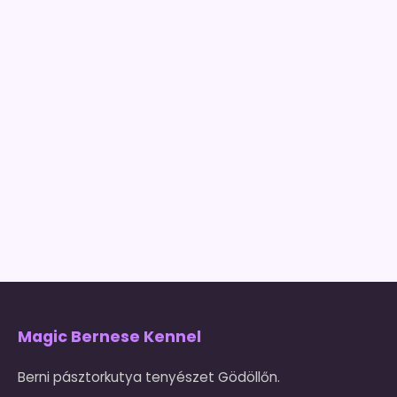
Magic Bernese Kennel
Berni pásztorkutya tenyészet Gödöllőn.