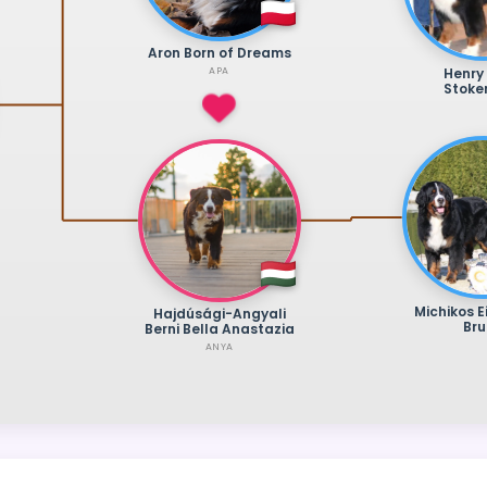
Aron Born of Dreams
Henry 
APA
Stoke
Michikos E
Hajdúsági-Angyali
Br
Berni Bella Anastazia
ANYA