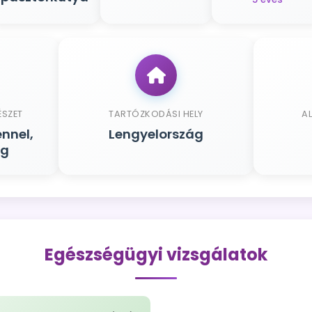
ÉSZET
TARTÓZKODÁSI HELY
A
nnel,
Lengyelország
ág
Egészségügyi vizsgálatok