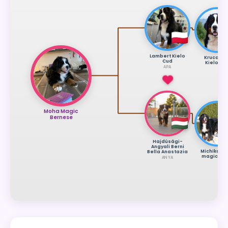
Lambert Kielo
Kruca Fu
Cud
Kielo Cu
APA
Moha Magic
Bernese
Hajdúsági-
Angyali Berni
Michikos E
Bella Anastazia
magic Bru
ANYA