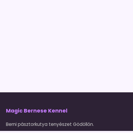
Magic Bernese Kennel
Berni pásztorkutya tenyészet Gödöllőn.