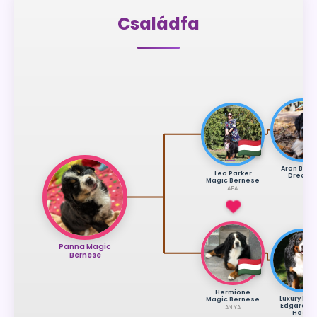
Családfa
Aron Born 
Leo Parker
Dreams
Magic Bernese
APA
Panna Magic
Bernese
Hermione
Luxury Pri
Magic Bernese
Edgard Go
ANYA
Heart