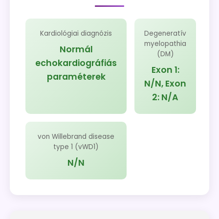
Kardiológiai diagnózis
Degeneratív
myelopathia
Normál
(DM)
echokardiográfiás
Exon 1:
paraméterek
N/N, Exon
2: N/A
von Willebrand disease
type 1 (vWD1)
N/N