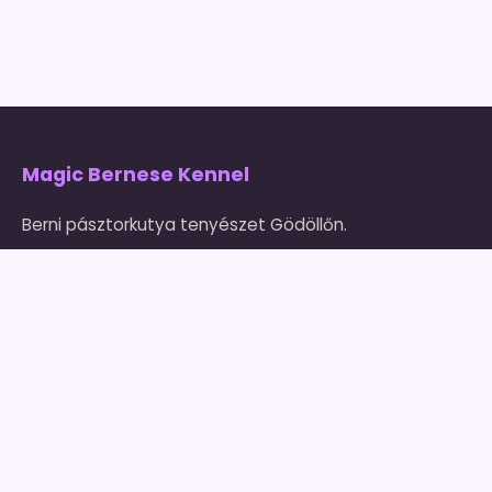
Magic Bernese Kennel
Berni pásztorkutya tenyészet Gödöllőn.
Szeretettel és szakértelemmel neveljük kutyáinkat
2004 óta.
Kapcsolat
magicbernese@gmail.com
+36 30 449 99 16
(Zsanett)
2100 Gödöllő, Blaháné utca 105.