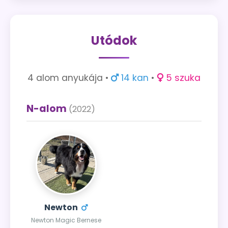
Utódok
4 alom anyukája •
14 kan
•
5 szuka
N-alom
(2022)
Newton
Newton Magic Bernese