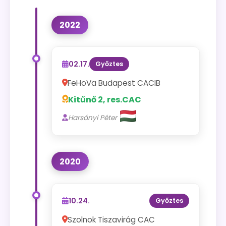
2022
02.17.
Győztes
FeHoVa Budapest CACIB
Kitűnő 2, res.CAC
Harsányi Péter
2020
10.24.
Győztes
Szolnok Tiszavirág CAC