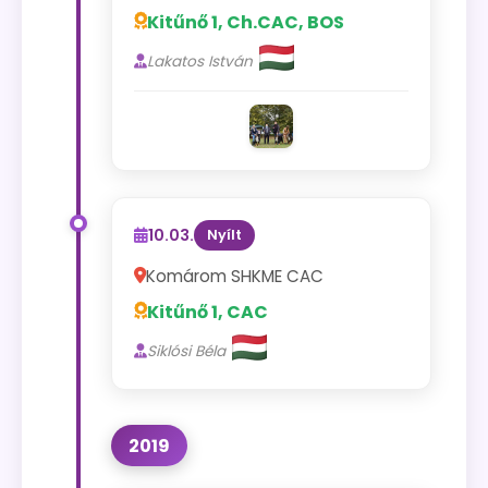
Kitűnő 1, Ch.CAC, BOS
Lakatos István
10.03.
Nyílt
Komárom SHKME CAC
Kitűnő 1, CAC
Siklósi Béla
2019