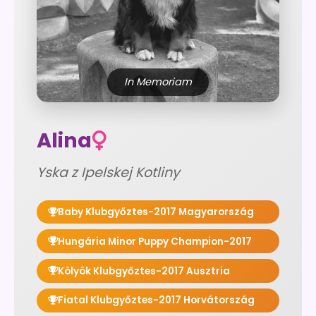
In Memoriam
Alina
Yska z Ipelskej Kotliny
Baby Klubgyőztes-2017 Magyarország
Hungária Minor Puppy Champion-2017
Kölyök Klubgyőztes-2017 Ausztria
Fiatal Klubgyőztes-2017 Horvátország