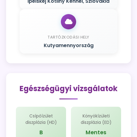
Ipelskej Kotliny Kennel, Szlovákia
TARTÓZKODÁSI HELY
Kutyamennyország
Egészségügyi vizsgálatok
Csípőízület
Könyökízületi
diszplázia (HD)
diszplázia (ED)
B
Mentes