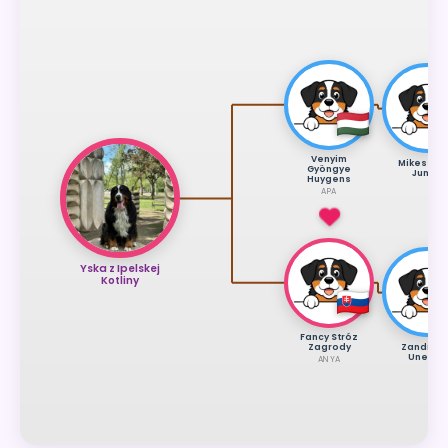
Venyim
Mikes Uti 
Gyöngye
Junior
Huygens
APA
Yska z Ipelskej
Kotliny
Fancy Stróz
Zandrina
Zagrody
Unesco
ANYA