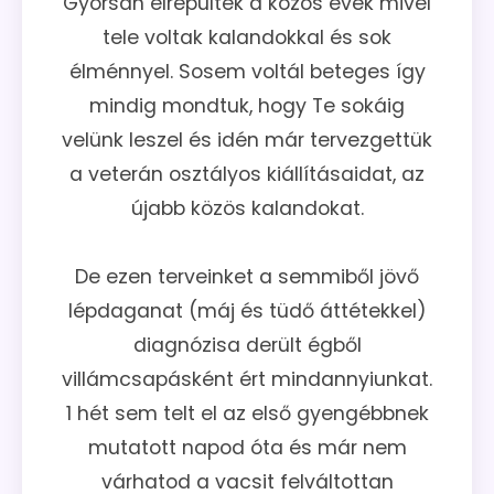
Gyorsan elrepültek a közös évek mivel
tele voltak kalandokkal és sok
élménnyel. Sosem voltál beteges így
mindig mondtuk, hogy Te sokáig
velünk leszel és idén már tervezgettük
a veterán osztályos kiállításaidat, az
újabb közös kalandokat.
De ezen terveinket a semmiből jövő
lépdaganat (máj és tüdő áttétekkel)
diagnózisa derült égből
villámcsapásként ért mindannyiunkat.
1 hét sem telt el az első gyengébbnek
mutatott napod óta és már nem
várhatod a vacsit felváltottan