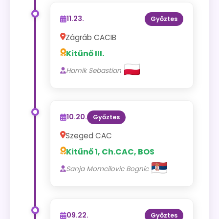
11.23.
Győztes
Zágráb CACIB
Kitűnő III.
Harnik Sebastian
10.20.
Győztes
Szeged CAC
Kitűnő 1, Ch.CAC, BOS
Sanja Momcilovic Bognic
09.22.
Győztes