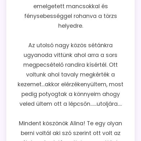
emelgetett mancsokkal és
fénysebességgel rohanva a törzs
helyedre.
Az utolsó nagy közös sétánkra
ugyanoda vittünk ahol arra a sors
megpecsételő randira kísértél. Ott
voltunk ahol tavaly megkérték a
kezemet…akkor elérzékenyültem, most
pedig potyogtak a könnyeim ahogy
veled ültem ott a lépcsőn……utoljára….
Mindent köszönök Alina! Te egy olyan
berni voltál aki szó szerint ott volt az