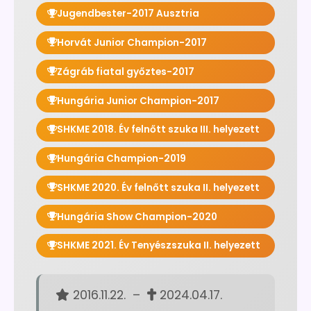
Jugendbester-2017 Ausztria
Horvát Junior Champion-2017
Zágráb fiatal győztes-2017
Hungária Junior Champion-2017
SHKME 2018. Év felnőtt szuka III. helyezett
Hungária Champion-2019
SHKME 2020. Év felnőtt szuka II. helyezett
Hungária Show Champion-2020
SHKME 2021. Év Tenyészszuka II. helyezett
2016.11.22. –
2024.04.17.