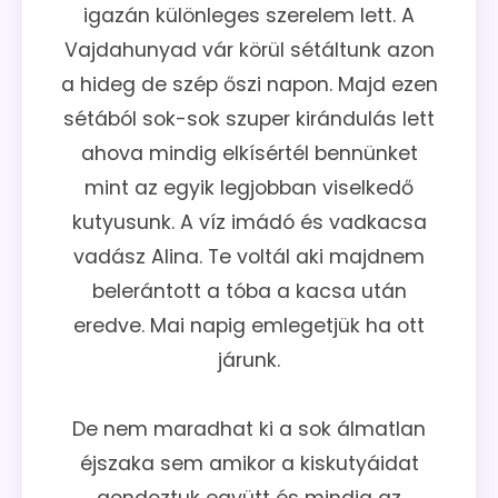
igazán különleges szerelem lett. A
Vajdahunyad vár körül sétáltunk azon
a hideg de szép őszi napon. Majd ezen
sétából sok-sok szuper kirándulás lett
ahova mindig elkísértél bennünket
mint az egyik legjobban viselkedő
kutyusunk. A víz imádó és vadkacsa
vadász Alina. Te voltál aki majdnem
belerántott a tóba a kacsa után
eredve. Mai napig emlegetjük ha ott
járunk.
De nem maradhat ki a sok álmatlan
éjszaka sem amikor a kiskutyáidat
gondoztuk együtt és mindig az