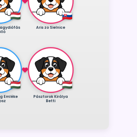
Nagydiófás
Aris zo Sielnice
lló
ág Emléke
Pásztorok Királya
osz
Betti