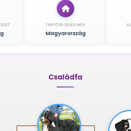
ÉSZET
TARTÓZKODÁSI HELY
A
ág
Magyarország
Családfa