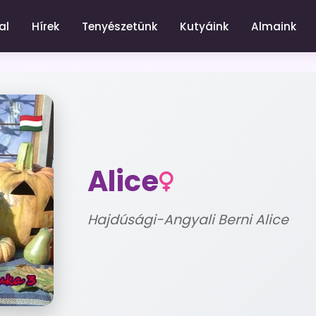
al
Hírek
Tenyészetünk
Kutyáink
Almaink
Alice
Hajdúsági-Angyali Berni Alice