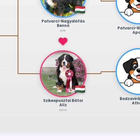
Patvarci-Nagydiófás
Bennó
Patvarci-
APA
Apo
Bodzavir
Szikespusztai Bátor
Ath
Alíz
ANYA