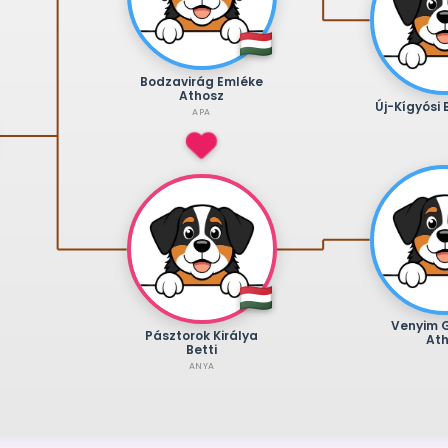
Bodzavirág Emléke
Athosz
Új-Kígyósi 
APA
Venyim 
Pásztorok Királya
At
Betti
ANYA