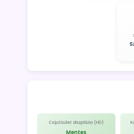
S
Csípőízület diszplázia (HD)
K
Mentes