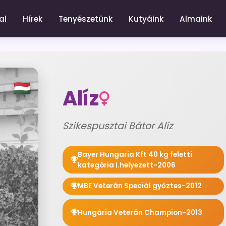
al
Hírek
Tenyészetünk
Kutyáink
Almaink
Alíz
Szikespusztai Bátor Alíz
Bayer Hungaria Kft 40 kg feletti
kategória I.helyezett-2006
MBE Veterán Speciál győztes-2012
Hungária Veterán Champion-2013