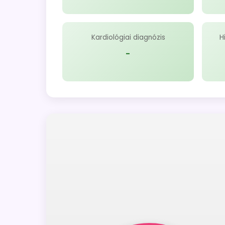
Kardiológiai diagnózis
H
-