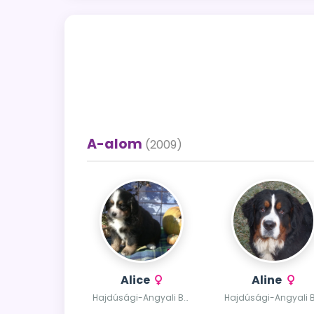
A-alom
(2009)
Alice
Aline
Hajdúsági-Angyali Berni Alice