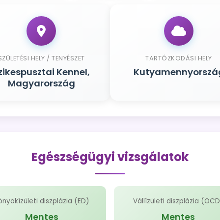
SZÜLETÉSI HELY / TENYÉSZET
TARTÓZKODÁSI HELY
zikespusztai Kennel,
Kutyamennyorszá
Magyarország
Egészségügyi vizsgálatok
önyökízületi diszplázia (ED)
Vállízületi diszplázia (OC
Mentes
Mentes