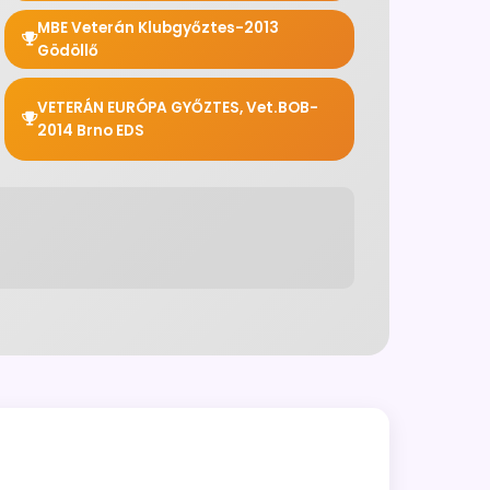
MBE Veterán Klubgyőztes-2013
Gödöllő
VETERÁN EURÓPA GYŐZTES, Vet.BOB-
2014 Brno EDS