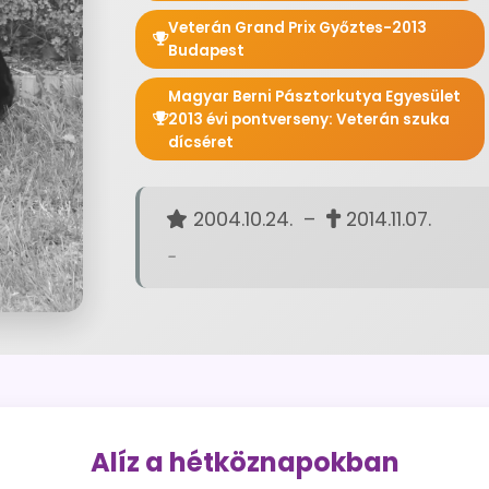
Veterán Grand Prix Győztes-2013
Budapest
Magyar Berni Pásztorkutya Egyesület
2013 évi pontverseny: Veterán szuka
dícséret
2004.10.24. –
2014.11.07.
-
Alíz a hétköznapokban