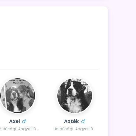
Axel
Azték
Hajdúsági-Angyali Berni Axel
Hajdúsági-Angyali Berni Azték