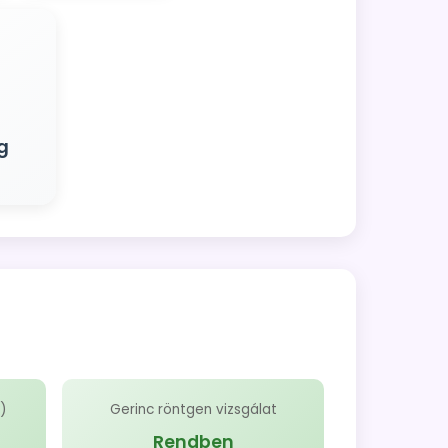
g
D)
Gerinc röntgen vizsgálat
Rendben