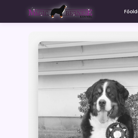
Főold