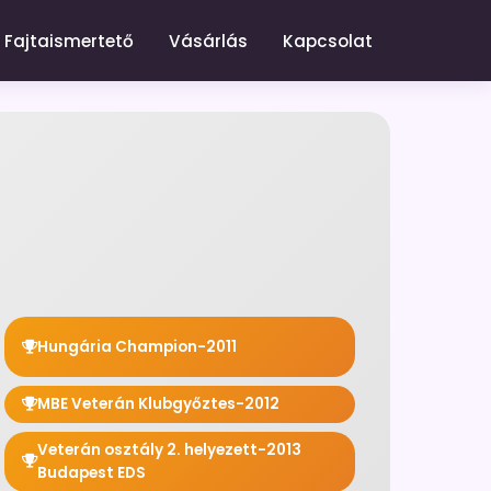
Fajtaismertető
Vásárlás
Kapcsolat
Hungária Champion-2011
MBE Veterán Klubgyőztes-2012
Veterán osztály 2. helyezett-2013
Budapest EDS