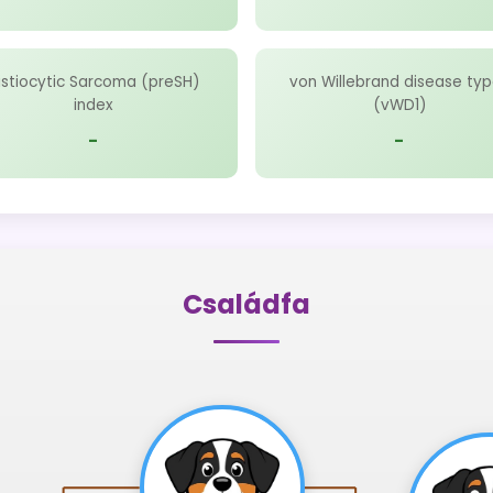
istiocytic Sarcoma (preSH)
von Willebrand disease typ
index
(vWD1)
-
-
Családfa