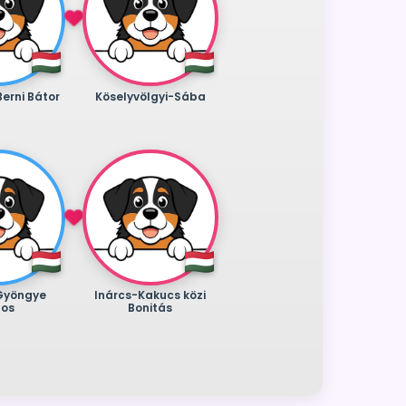
Berni Bátor
Köselyvölgyi-Sába
Gyöngye
Inárcs-Kakucs közi
hos
Bonitás