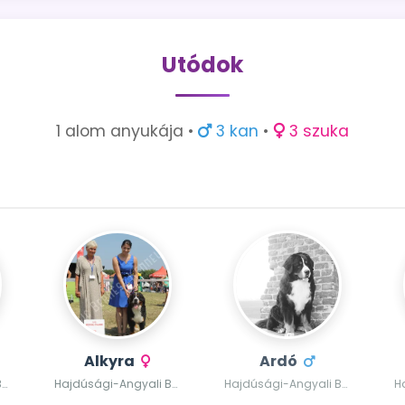
Utódok
1 alom anyukája •
3 kan
•
3 szuka
Alkyra
Ardó
Hajdúsági-Angyali Berni Aline
Hajdúsági-Angyali Berni Alkyra
Hajdúsági-Angyali Berni Ardó