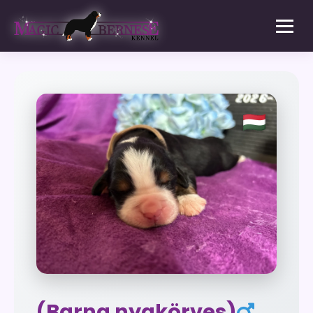
(Barna nyakörves)