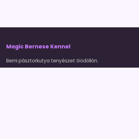
Magic Bernese Kennel
Berni pásztorkutya tenyészet Gödöllőn.
Szeretettel és szakértelemmel neveljük kutyáinkat
2004 óta.
Kapcsolat
magicbernese@gmail.com
+36 30 449 99 16
(Zsanett)
2100 Gödöllő, Blaháné utca 105.