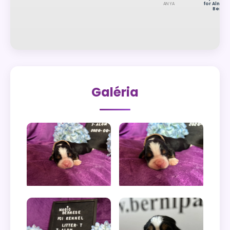
for Alngra
ANYA
Berni
Galéria