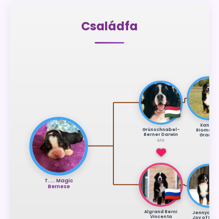
Családfa
Xander
Grünschnabel-
Riomade
Berner Darwin
Grande
APA
T..... Magic
Bernese
Algrand Berni
Jennycree
Vincenta
Joy of Libe